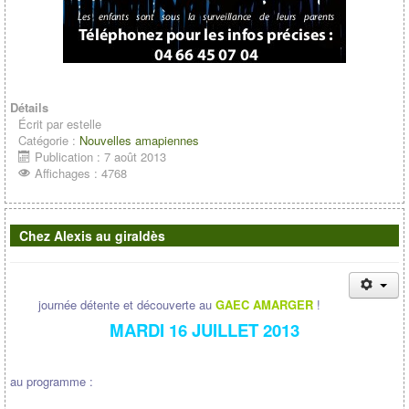
Détails
Écrit par
estelle
Catégorie :
Nouvelles amapiennes
Publication : 7 août 2013
Affichages : 4768
Chez Alexis au giraldès
journée détente et découverte au
GAEC AMARGER
!
MARDI 16 JUILLET 2013
au programme :