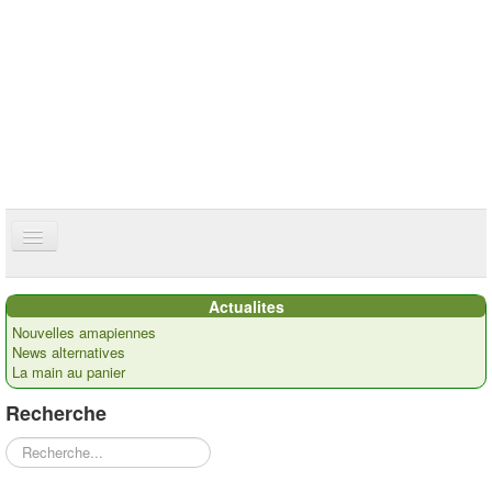
ce site utilise des cookies
ok
Accueil
Actualites
Présentation
Nouvelles amapiennes
News alternatives
Actualités
La main au panier
Nos paysans
Recherche
Commandes
Rechercher
Recettes et ...