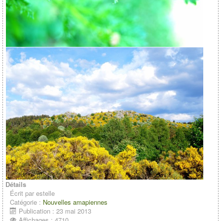
Détails
Écrit par
estelle
Catégorie :
Nouvelles amapiennes
Publication : 23 mai 2013
Affichages : 4710