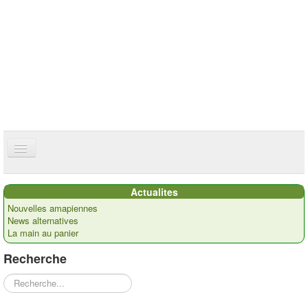
ce site utilise des cookies
ok
Accueil
Actualites
Présentation
Nouvelles amapiennes
News alternatives
Actualités
La main au panier
Nos paysans
Recherche
Commandes
Rechercher
Recettes et ...