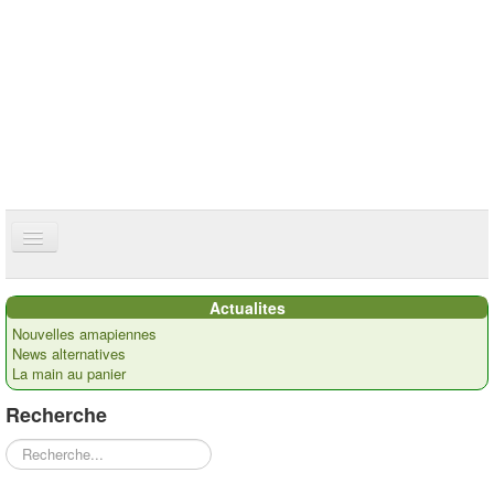
ce site utilise des cookies
ok
Accueil
Actualites
Présentation
Nouvelles amapiennes
News alternatives
Actualités
La main au panier
Nos paysans
Recherche
Commandes
Rechercher
Recettes et ...