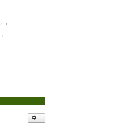
ens).
ine.