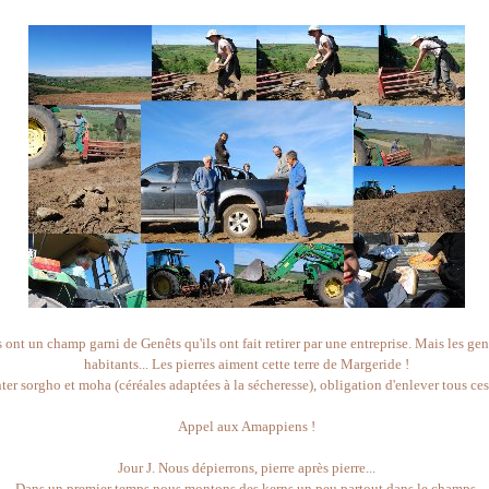
 ont un champ garni de Genêts qu'ils ont fait retirer par une entreprise. Mais les gen
habitants... Les pierres aiment cette terre de Margeride !
ter sorgho et moha (céréales adaptées à la sécheresse), obligation d'enlever tous ces
Appel aux Amappiens !
Jour J. Nous dépierrons, pierre après pierre...
Dans un premier temps nous montons des kerns un peu partout dans le champs.