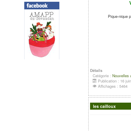
Pique-­nique 
Détails
Catégorie :
Nouvelles
Publication : 16 jui
Affichages : 5464
les cailloux