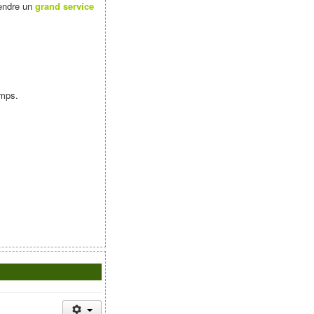
rendre un
grand service
amps.