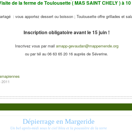
Visite de la ferme de Toulousette ( MAS SAINT CHELY ) à 10
partagé : vous apportez dessert ou boisson ; Toulousette offre grillades et sala
Inscription obligatoire avant le 15 juin !
Inscrivez­ vous par mail
amapp-gevaudan@mappemende.org
ou par tél au 06 63 65 20 16 auprès de Séverine.
 amapiennes
n 2011
Dépierrage en Margeride
Un bel après-midi sous le ciel bleu et la poussière de la terre