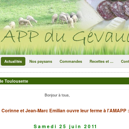
ce site utilise des cookies
ok
Actualités
Nos paysans
Commandes
Recettes et ...
Cont
 de Toulousette
Bonjour à tous,
Corinne et Jean-Marc Emilian ouvre leur ferme à l'AMAPP :
S a m e d i 2 5 j u i n 2 0 11