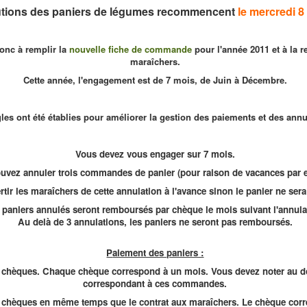
butions des paniers de légumes recommencent
le mercredi 8 
onc à remplir la
nouvelle fiche de commande
pour l'année 2011 et à la r
maraîchers.
Cette année, l'engagement est de 7 mois, de Juin à Décembre.
les ont été établies pour améliorer la gestion des paiements et des annu
Vous devez vous engager sur 7 mois.
uvez annuler trois commandes de panier (pour raison de vacances par 
tir les maraîchers de cette annulation à l'avance sinon le panier ne se
 paniers annulés seront remboursés par chèque le mois suivant l'annula
Au delà de 3 annulations, les paniers ne seront pas remboursés.
P
aiement des paniers :
7 chèques.
Chaque chèque correspond à un mois.
Vous devez
note
r
au d
correspondant à ces commandes.
7 chèques en même temps que le contrat aux maraîchers. Le chèque cor