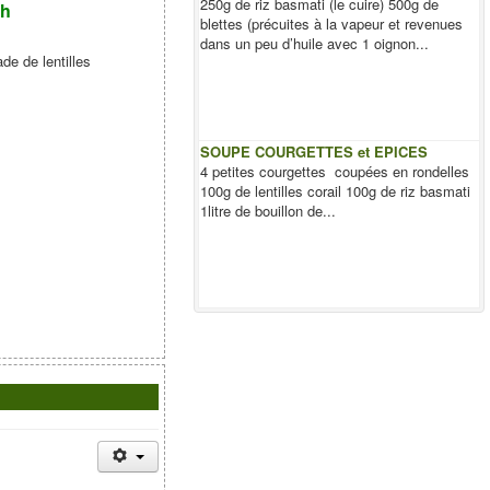
250g de riz basmati (le cuire) 500g de
 h
blettes (précuites à la vapeur et revenues
dans un peu d’huile avec 1 oignon...
de de lentilles
SOUPE COURGETTES et EPICES
4 petites courgettes coupées en rondelles
100g de lentilles corail 100g de riz basmati
1litre de bouillon de...