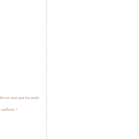
êts ne sont pas les seuls
 cailloux !