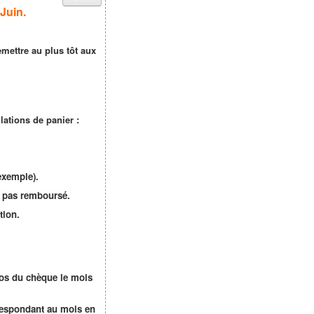
Juin.
emettre au plus tôt aux
lations de panier :
exemple).
ra pas remboursé.
tion.
os du chèque le mois
respondant au mois en