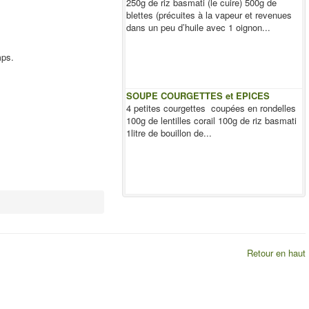
250g de riz basmati (le cuire) 500g de
blettes (précuites à la vapeur et revenues
dans un peu d’huile avec 1 oignon...
mps.
SOUPE COURGETTES et EPICES
4 petites courgettes coupées en rondelles
100g de lentilles corail 100g de riz basmati
1litre de bouillon de...
Retour en haut