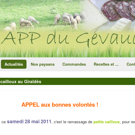
ce site utilise des cookies
ok
Actualités
Nos paysans
Commandes
Recettes et ...
Cont
cailloux au Giraldès
APPEL aux bonnes volontés !
samedi 28 mai 2011
, ce
, c'est le ramassage de
petits cailloux
, pour r