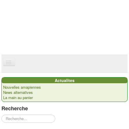
ce site utilise des cookies
ok
Accueil
Actualites
Présentation
Nouvelles amapiennes
News alternatives
Actualités
La main au panier
Nos paysans
Recherche
Commandes
Rechercher
Recettes et ...