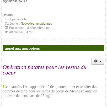
signalez-le nous !
Détails
Écrit par
estelle
Catégorie :
Nouvelles amapiennes
Publication : 3 décembre 2012
Affichages : 4718
appel aux amappiens
Opération patates pour les restos du
coeur
C
ette année, l'Amapp a décidé de planter, buter et récolter des
pommes de terre pour
les restos du coeur
de Mende (plantation
modeste de deux sacs de 25 kg).