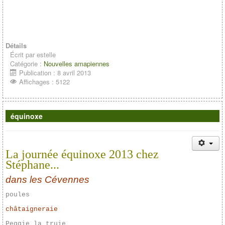
Détails
Écrit par
estelle
Catégorie :
Nouvelles amapiennes
Publication : 8 avril 2013
Affichages : 5122
équinoxe
La journée équinoxe 2013 chez
Stéphane...
dans les Cévennes
poules
châtaigneraie
Peggie la truie