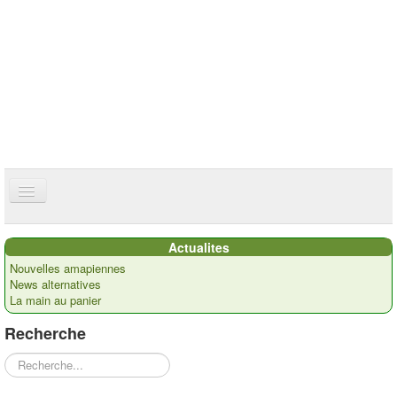
ce site utilise des cookies
ok
Accueil
Actualites
Présentation
Nouvelles amapiennes
News alternatives
Actualités
La main au panier
Nos paysans
Recherche
Commandes
Rechercher
Recettes et ...