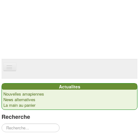
ce site utilise des cookies
ok
Accueil
Actualites
Présentation
Nouvelles amapiennes
News alternatives
Actualités
La main au panier
Nos paysans
Recherche
Commandes
Rechercher
Recettes et ...