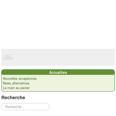
ce site utilise des cookies
ok
Accueil
Actualites
Présentation
Nouvelles amapiennes
News alternatives
Actualités
La main au panier
Nos paysans
Recherche
Commandes
Rechercher
Recettes et ...