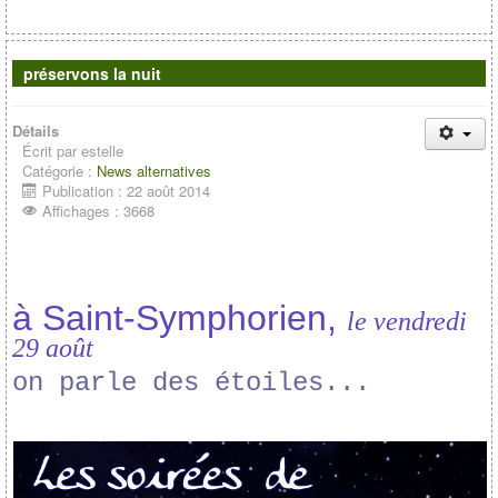
préservons la nuit
Détails
Écrit par
estelle
Catégorie :
News alternatives
Publication : 22 août 2014
Affichages : 3668
à Saint-Symphorien,
le vendredi
29 août
on parle des étoiles...