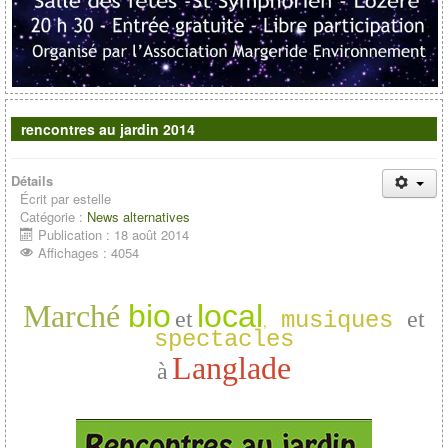
rencontres au jardin 2014
Détails
Écrit par
estelle
Catégorie :
News alternatives
Publication : 18 août 2014
Affichages : 4054
Marché
bio
local
et
et
musiques
,
spectacles
Langlade
à