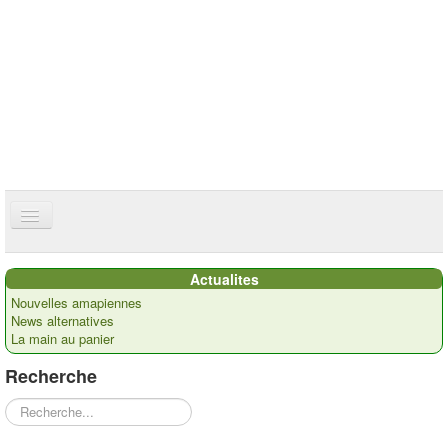
ce site utilise des cookies
ok
Accueil
Actualites
Présentation
Nouvelles amapiennes
News alternatives
Actualités
La main au panier
Nos paysans
Recherche
Commandes
Rechercher
Recettes et ...