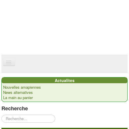
ce site utilise des cookies
ok
Accueil
Actualites
Présentation
Nouvelles amapiennes
News alternatives
Actualités
La main au panier
Nos paysans
Recherche
Commandes
Rechercher
Recettes et ...