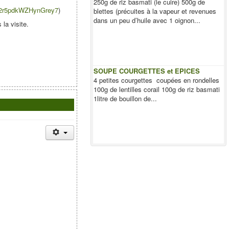
250g de riz basmati (le cuire) 500g de
/s2r5pdkWZHynGrey7
)
blettes (précuites à la vapeur et revenues
dans un peu d’huile avec 1 oignon...
 la visite.
SOUPE COURGETTES et EPICES
4 petites courgettes coupées en rondelles
100g de lentilles corail 100g de riz basmati
1litre de bouillon de...