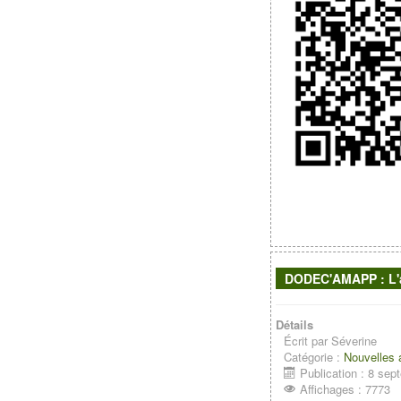
DODEC'AMAPP : L'a
Détails
Écrit par
Séverine
Catégorie :
Nouvelles
Publication : 8 se
Affichages : 7773