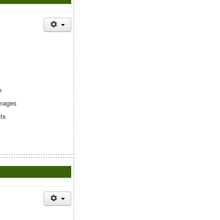
e
omages
ets