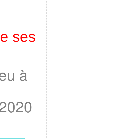
e ses
eu à
 2020