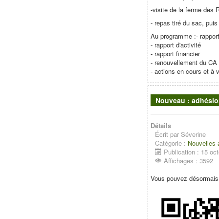
-visite de la ferme des R
- repas tiré du sac, puis
Au programme :- rappor
- rapport d'activité
- rapport financier
- renouvellement du CA 
- actions en cours et à 
Nouveau : adhésio
Détails
Écrit par
Séverine
Catégorie :
Nouvelles
Publication : 15 oc
Affichages : 3592
Vous pouvez désormais 