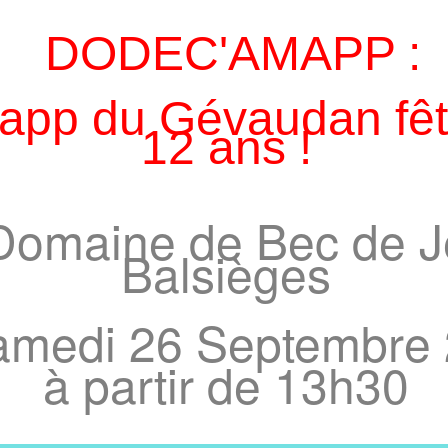
DODEC'AMAPP :
app du Gévaudan fêt
12 ans !
Domaine de Bec de J
Balsièges
amedi 26 Septembre
à partir de 13h30