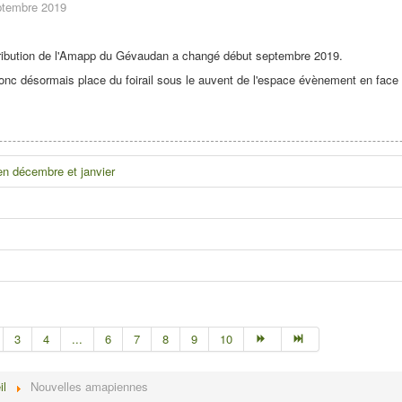
eptembre 2019
istribution de l'Amapp du Gévaudan a changé début septembre 2019.
nc désormais place du foirail sous le auvent de l'espace évènement en face 
 en décembre et janvier
3
4
...
6
7
8
9
10
il
Nouvelles amapiennes