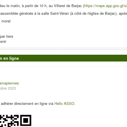
ieu le matin, à partir de 10 h, au Villaret de Barjac (
https://maps.app.goo.gl
 assemblée générale à la salle Saint-Véran (à côté de l'église de Barjac), après
t moral
par tiers
venir
n en ligne
 amapiennes
tobre 2023
adhérer directement en ligne via
Hello ASSO.