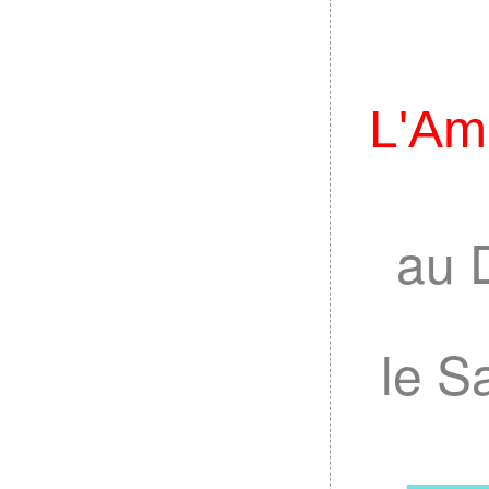
L'Am
au 
le S