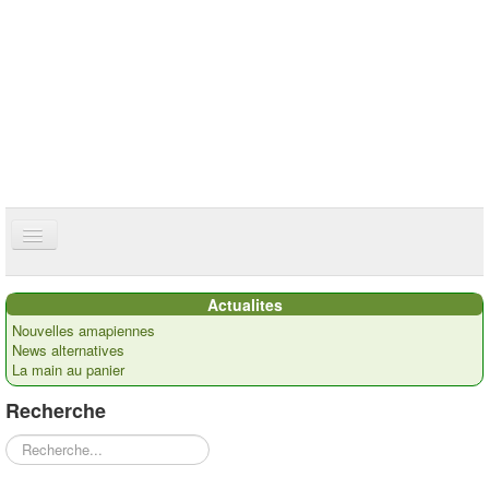
ce site utilise des cookies
ok
Accueil
Actualites
Présentation
Nouvelles amapiennes
News alternatives
Actualités
La main au panier
Nos paysans
Recherche
Commandes
Rechercher
Recettes et ...