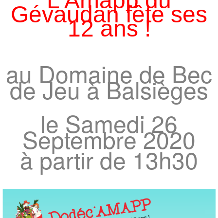
L'Amapp du
Gévaudan fête ses
12 ans !
au Domaine de Bec
de Jeu à Balsièges
le Samedi 26
Septembre 2020
à partir de 13h30