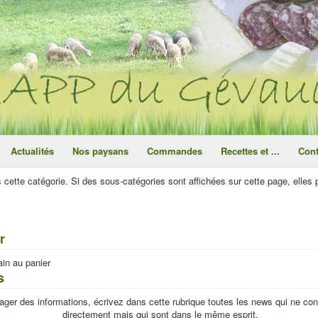
ce site utilise des cookies
ok
Actualités
Nos paysans
Commandes
Recettes et ...
Cont
ns cette catégorie. Si des sous-catégories sont affichées sur cette page, elles
r
ain au panier
s
tager des informations, écrivez dans cette rubrique toutes les news qui ne c
directement mais qui sont dans le même esprit.