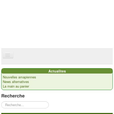
ce site utilise des cookies
ok
Accueil
Actualites
Présentation
Nouvelles amapiennes
News alternatives
Actualités
La main au panier
Nos paysans
Recherche
Commandes
Rechercher
Recettes et ...