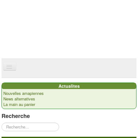
ce site utilise des cookies
ok
Accueil
Actualites
Présentation
Nouvelles amapiennes
News alternatives
Actualités
La main au panier
Nos paysans
Recherche
Commandes
Rechercher
Recettes et ...