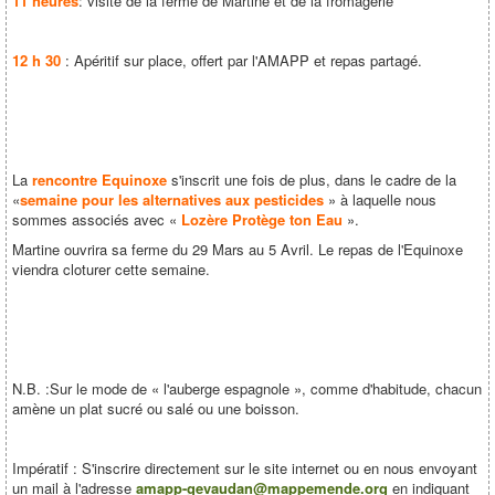
11 heures
: visite de la ferme de Martine et de la fromagerie
12 h 30
: Apéritif sur place, offert par l'AMAPP et repas partagé.
La
rencontre Equinoxe
s'inscrit une fois de plus, dans le cadre de la
«
semaine pour les alternatives aux pesticides
» à laquelle nous
sommes associés avec «
Lozère Protège ton Eau
».
Martine ouvrira sa ferme du 29 Mars au 5 Avril. Le repas de l'Equinoxe
viendra cloturer cette semaine.
N.B. :Sur le mode de « l'auberge espagnole », comme d'habitude, chacun
amène un plat sucré ou salé ou une boisson.
Impératif : S'inscrire directement sur le site internet ou en nous envoyant
un mail à l'adresse
amapp-gevaudan@mappemende.org
en indiquant