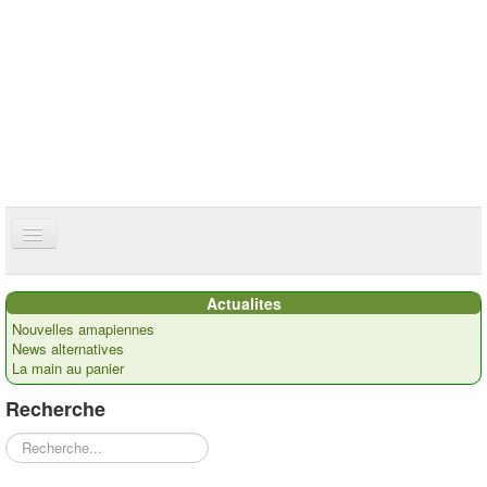
ce site utilise des cookies
ok
Accueil
Actualites
Présentation
Nouvelles amapiennes
News alternatives
Actualités
La main au panier
Nos paysans
Recherche
Commandes
Rechercher
Recettes et ...