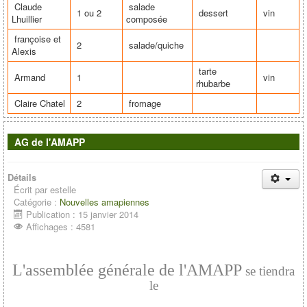
Claude
salade
1 ou 2
dessert
vin
Lhuillier
composée
françoise et
2
salade/quiche
Alexis
tarte
Armand
1
vin
rhubarbe
Claire Chatel
2
fromage
AG de l'AMAPP
Détails
Écrit par
estelle
Catégorie :
Nouvelles amapiennes
Publication : 15 janvier 2014
Affichages : 4581
L'assemblée générale de l'AMAPP
se tiendra
le