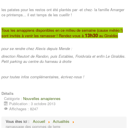
les patates pour les restos ont été plantés par -et chez- la famille Amarger
ce printemps... il est temps de les cueillir !
Tous les amappiens disponibles en ce milieu de semaine (cause météo !)
13h30
sont invités à venir les ramasser ! Rendez-vous à
au Giraldès
pour se rendre chez Alexis depuis Mende :
direction Rieutort de Randon, puis Estables, Froidviala et enfin Le Giraldès.
Petit parking au centre du hameau à droite
pour toutes infos complémentaires, écrivez-nous !
Détails
Catégorie :
Nouvelles amapiennes
Publication : 3 octobre 2013
Affichages : 8247
Vous êtes ici :
Accueil
Actualités
ramassage des pommes de terre