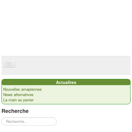
ce site utilise des cookies
ok
Accueil
Actualites
Présentation
Nouvelles amapiennes
News alternatives
Actualités
La main au panier
Nos paysans
Recherche
Commandes
Rechercher
Recettes et ...