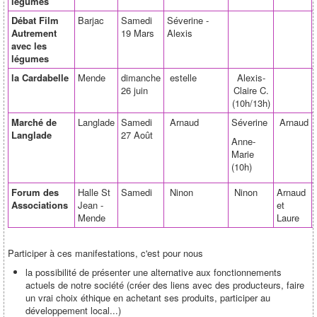
légumes
Débat Film
Barjac
Samedi
Séverine -
Autrement
19 Mars
Alexis
avec les
légumes
la Cardabelle
Mende
dimanche
estelle
Alexis-
26 juin
Claire C.
(10h/13h)
Marché de
Langlade
Samedi
Arnaud
Séverine
Arnaud
Langlade
27 Août
Anne-
Marie
(10h)
Forum des
Halle St
Samedi
Ninon
Ninon
Arnaud
Associations
Jean -
et
Mende
Laure
Participer à ces manifestations, c'est pour nous
la possibilité de présenter une alternative aux fonctionnements
actuels de notre société (créer des liens avec des producteurs, faire
un vrai choix éthique en achetant ses produits, participer au
développement local...)