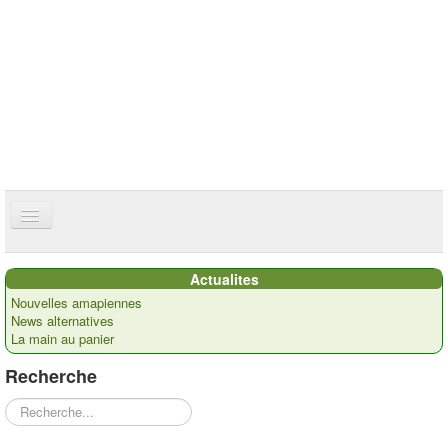
ce site utilise des cookies
ok
Accueil
Actualites
Présentation
Nouvelles amapiennes
News alternatives
Actualités
La main au panier
Nos paysans
Recherche
Commandes
Rechercher
Recettes et ...