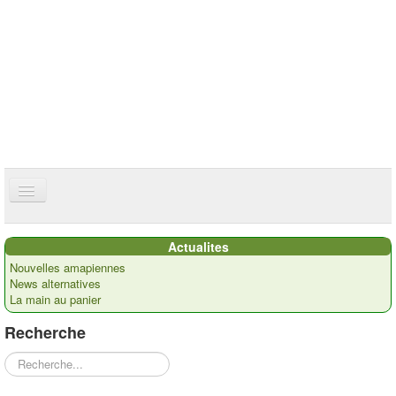
ce site utilise des cookies
ok
Accueil
Actualites
Présentation
Nouvelles amapiennes
News alternatives
Actualités
La main au panier
Nos paysans
Recherche
Commandes
Rechercher
Recettes et ...