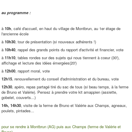
au programme :
à
10h
, café d'accueil, en haut du village de Montbrun, au 1er étage de
l'ancienne école
à
10h30
, tour de présentation (si nouveaux adhérents !)
à
10h40
, rappel des grands points du rapport d'activité et financier, vote
à
11h10
, tables rondes sur des sujets qui nous tiennent à coeur (30'),
affichage et lecture des idées émergées(20')
à
12h00
, rapport moral, vote
12h15
, renouvellement du conseil d'administration et du bureau, vote
12h30
, apéro, repas partagé tiré du sac de tous (si beau temps, à la ferme
de Bruno et Valérie). Pensez à prendre votre kit amappien (assiette,
gobelet, couverts...)
14h, 14h30
, visite de la ferme de Bruno et Valérie aux Champs, agneaux,
poulets, pintades...
pour se rendre à Montbrun (AG) puis aux Champs (ferme de Valérie et
Bruno)