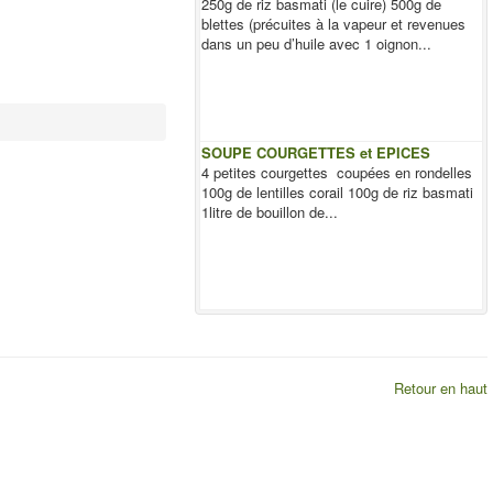
250g de riz basmati (le cuire) 500g de
blettes (précuites à la vapeur et revenues
dans un peu d’huile avec 1 oignon...
SOUPE COURGETTES et EPICES
4 petites courgettes coupées en rondelles
100g de lentilles corail 100g de riz basmati
1litre de bouillon de...
Retour en haut