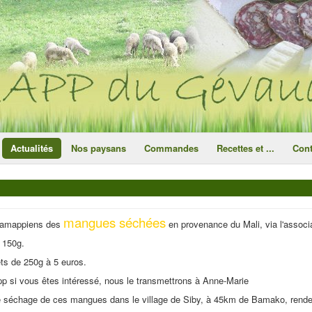
ce site utilise des cookies
ok
Actualités
Nos paysans
Commandes
Recettes et ...
Cont
mangues séchées
 amappiens des
en provenance du Mali, via l'associ
e 150g.
ets de 250g à 5 euros.
p si vous êtes intéressé, nous le transmettrons à Anne-Marie
 le séchage de ces mangues dans le village de Siby, à 45km de Bamako, ren