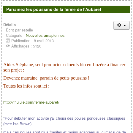
Contacts
Parrainez les poussins de la ferme de l'Aubaret
Détails
Écrit par
estelle
Catégorie :
Nouvelles amapiennes
Publication : 8 avril 2013
Affichages : 5120
Aidez Stéphane, seul producteur d'oeufs bio en Lozère à financer
son projet :
Devenez marraine, parrain de petits poussins !
Toutes les infos sont ici :
http://fr.ulule.com/ferme-aubaret/
"Pour débuter mon activité j'ai choisi des poules pondeuses classiques
(race Isa Brown),
mais ces poules sont plus fragiles et moins adaptées au climat rude de