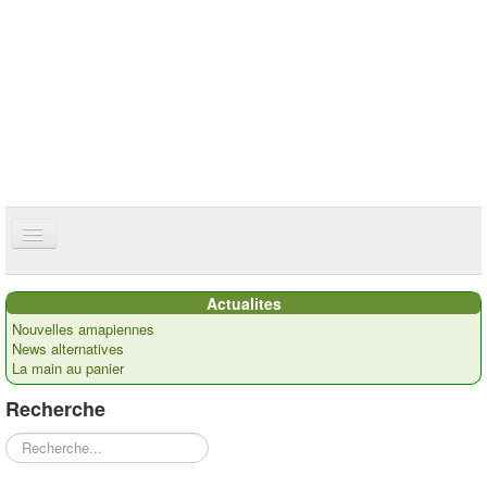
ce site utilise des cookies
ok
Accueil
Actualites
Présentation
Nouvelles amapiennes
News alternatives
Actualités
La main au panier
Nos paysans
Recherche
Commandes
Rechercher
Recettes et ...