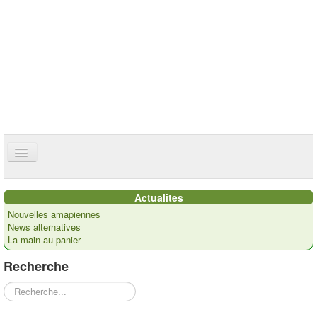
ce site utilise des cookies
ok
Accueil
Actualites
Présentation
Nouvelles amapiennes
News alternatives
Actualités
La main au panier
Nos paysans
Recherche
Commandes
Rechercher
Recettes et ...