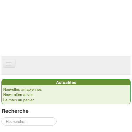
ce site utilise des cookies
ok
Accueil
Actualites
Présentation
Nouvelles amapiennes
News alternatives
Actualités
La main au panier
Nos paysans
Recherche
Commandes
Rechercher
Recettes et ...