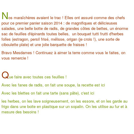
N
os maraîchères avaient le trac ! Elles ont assuré comme des chefs
pour ce premier panier saison 2014 : de magnifiques et délicieuses
salades, une belle botte de radis, de grandes côtes de bettes, un énorme
sac de feuilles d'épinards toutes belles, un bouquet tutti frutti d'herbes
folles (estragon, persil frisé, mélisse, origan (je crois !), une sorte de
ciboulette plate) et une jolie barquette de fraises !
Bravo Mesdames ! Continuez à aimer la terre comme vous le faites, on
vous remercie !
Q
ue faire avec toutes ces feuilles !
Avec les fanes de radis, on fait une soupe, la recette est
ici
Avec les blettes on fait une tarte (sans pâte), c'est
ici
les herbes, on les lave soigneusement, on les essore, et on les garde au
frigo dans une boite en plastique sur un sopalin. On les utilise au fur et à
mesure des besoins !