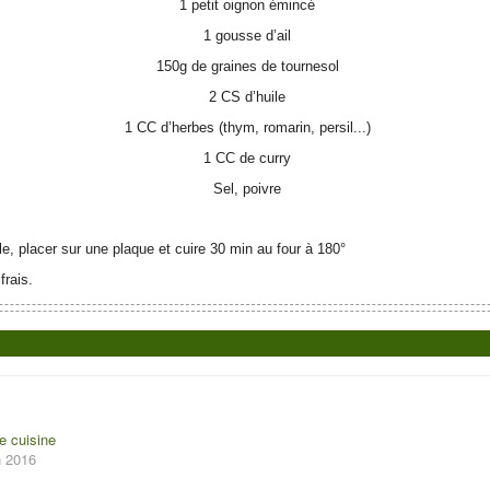
1 petit oignon émincé
1 gousse d’ail
150g de graines de tournesol
2 CS d’huile
1 CC d’herbes (thym, romarin, persil...)
1 CC de curry
Sel, poivre
e, placer sur une plaque et cuire 30 min au four à 180°
frais.
e cuisine
n 2016