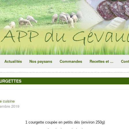
ce site utilise des cookies
ok
Actualités
Nos paysans
Commandes
Recettes et ...
Cont
OURGETTES
e cuisine
ptembre 2019
1 courgette coupée en petits dés (environ 250g)