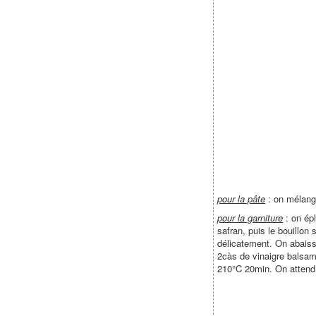
pour la pâte
: on mélange
pour la garniture
: on épl
safran, puis le bouillon
délicatement. On abaiss
2càs de vinaigre balsam
210°C 20min. On attend 