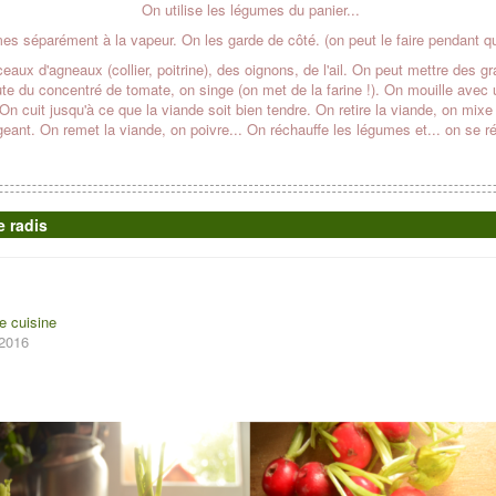
On utilise les légumes du panier...
es séparément à la vapeur. On les garde de côté. (on peut le faire pendant que
ceaux d'agneaux (collier, poitrine), des oignons, de l'ail. On peut mettre des g
te du concentré de tomate, on singe (on met de la farine !). On mouille avec 
. On cuit jusqu'à ce que la viande soit bien tendre. On retire la viande, on mi
geant. On remet la viande, on poivre... On réchauffe les légumes et... on se ré
e radis
e cuisine
 2016