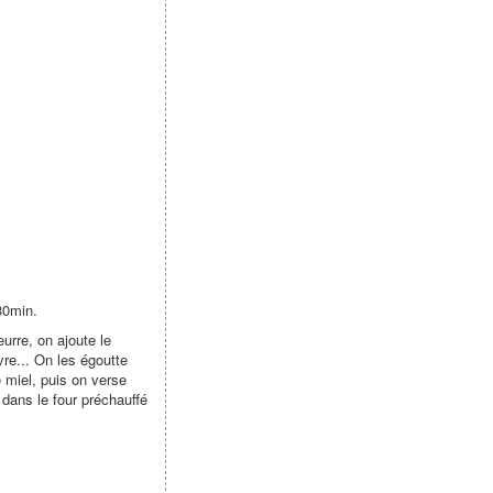
 30min.
urre, on ajoute le
vre... On les égoutte
 miel, puis on verse
dans le four préchauffé