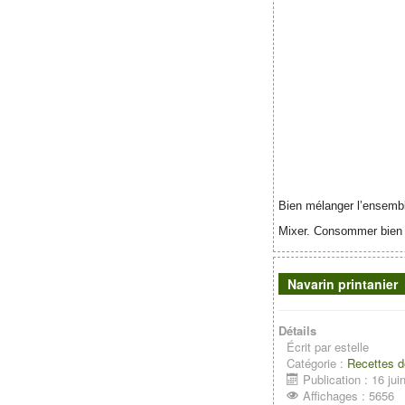
Bien mélanger l’ensembl
Mixer. Consommer bien 
Navarin printanier
Détails
Écrit par
estelle
Catégorie :
Recettes d
Publication : 16 jui
Affichages : 5656