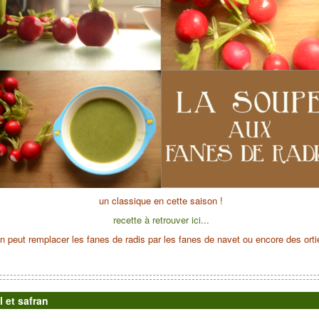
un classique en cette saison !
recette à retrouver ici...
n peut remplacer les fanes de radis par les fanes de navet ou encore des orti
l et safran