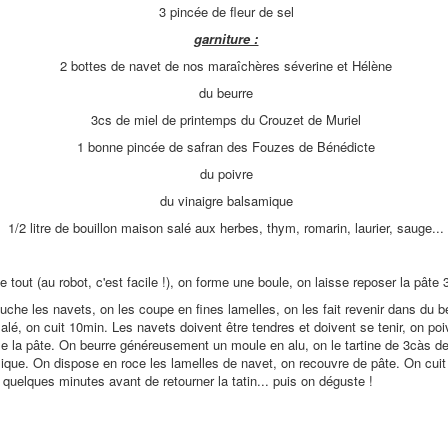
3 pincée de fleur de sel
garniture :
2 bottes de navet de nos maraîchères séverine et Hélène
du beurre
3cs de miel de printemps du Crouzet de Muriel
1 bonne pincée de safran des Fouzes de Bénédicte
du poivre
du vinaigre balsamique
1/2 litre de bouillon maison salé aux herbes, thym, romarin, laurier, sauge...
 tout (au robot, c'est facile !), on forme une boule, on laisse reposer la pâte
uche les navets, on les coupe en fines lamelles, on les fait revenir dans du be
 salé, on cuit 10min. Les navets doivent être tendres et doivent se tenir, on poi
e la pâte. On beurre généreusement un moule en alu, on le tartine de 3càs de
ique. On dispose en roce les lamelles de navet, on recouvre de pâte. On cuit 
quelques minutes avant de retourner la tatin... puis on déguste !