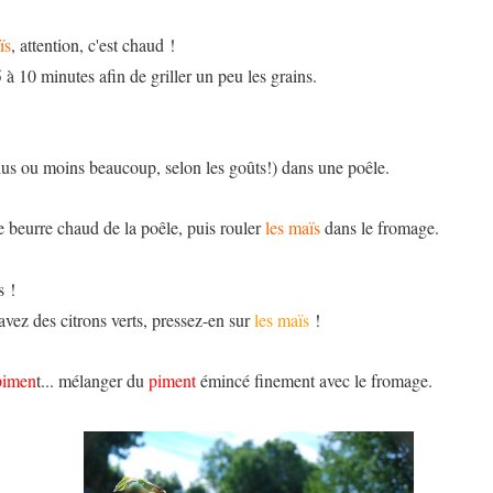
ïs
, attention, c'est chaud !
5 à 10 minutes afin de griller un peu les grains.
lus ou moins beaucoup, selon les goûts!) dans une poêle.
e beurre chaud de la poêle, puis rouler
les maïs
dans le fromage.
s !
 avez des citrons verts, pressez-en sur
les maïs
!
pimen
t... mélanger du
piment
émincé finement avec le fromage.