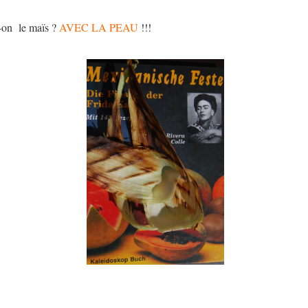
-on le maïs ?
AVEC LA PEAU
!!!