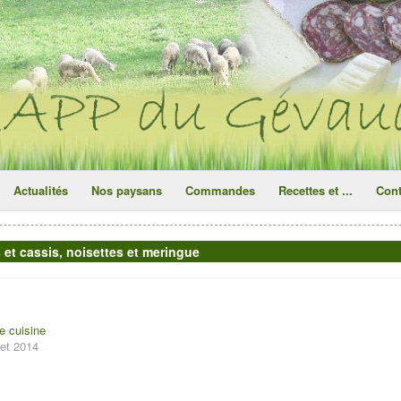
ce site utilise des cookies
ok
Actualités
Nos paysans
Commandes
Recettes et ...
Cont
s et cassis, noisettes et meringue
e cuisine
llet 2014