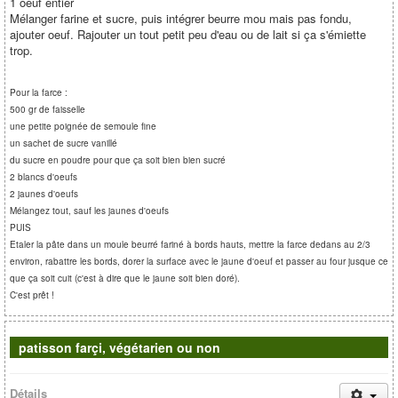
1 oeuf entier
Mélanger farine et sucre, puis intégrer beurre mou mais pas fondu,
ajouter oeuf. Rajouter un tout petit peu d'eau ou de lait si ça s'émiette
trop.
Pour la farce :
500 gr de faisselle
une petite poignée de semoule fine
un sachet de sucre vanillé
du sucre en poudre pour que ça soit bien bien sucré
2 blancs d'oeufs
2 jaunes d'oeufs
Mélangez tout, sauf les jaunes d'oeufs
PUIS
Etaler la pâte dans un moule beurré fariné à bords hauts, mettre la farce dedans au 2/3
environ, rabattre les bords, dorer la surface avec le jaune d'oeuf et passer au four jusque ce
que ça soit cuit (c'est à dire que le jaune soit bien doré).
C'est prêt !
patisson farçi, végétarien ou non
Détails