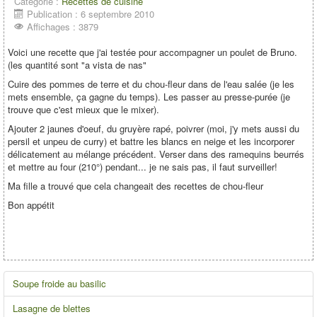
Catégorie :
Recettes de cuisine
Publication : 6 septembre 2010
Affichages : 3879
Voici une recette que j'ai testée pour accompagner un poulet de Bruno.
(les quantité sont "a vista de nas"
Cuire des pommes de terre et du chou-fleur dans de l'eau salée (je les
mets ensemble, ça gagne du temps). Les passer au presse-purée (je
trouve que c'est mieux que le mixer).
Ajouter 2 jaunes d'oeuf, du gruyère rapé, poivrer (moi, j'y mets aussi du
persil et unpeu de curry) et battre les blancs en neige et les incorporer
délicatement au mélange précédent. Verser dans des ramequins beurrés
et mettre au four (210°) pendant... je ne sais pas, il faut surveiller!
Ma fille a trouvé que cela changeait des recettes de chou-fleur
Bon appétit
Soupe froide au basilic
Lasagne de blettes