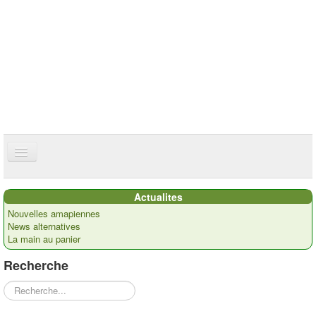
ce site utilise des cookies
ok
Accueil
Actualites
Présentation
Nouvelles amapiennes
News alternatives
Actualités
La main au panier
Nos paysans
Recherche
Commandes
Rechercher
Recettes et ...