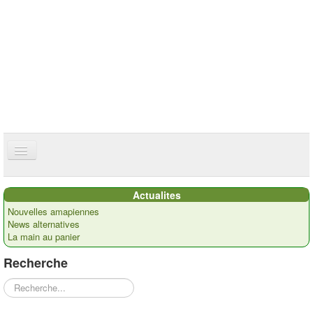
ce site utilise des cookies
ok
Accueil
Actualites
Présentation
Nouvelles amapiennes
News alternatives
Actualités
La main au panier
Nos paysans
Recherche
Commandes
Rechercher
Recettes et ...