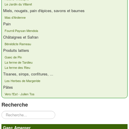
Le Jardin du Villaret
Contacts
Miels, nougats, pain d'épices, savons et baumes
Mas d'Ardenne
Pain
Fournil Paysan Mendois
Châtaignes et Safran
Bénédicte Rameau
Produits laitiers
Gaec de Pin
La ferme de Tardieu
La ferme des Rieu
Tisanes, sirops, confitures, ...
Les Herbes de Margeride
Pâtes
Vers l'Est - Julien Tos
Recherche
Rechercher
Gaec Amarger