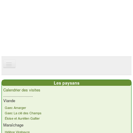
ce site utilise des cookies
ok
Accueil
Les paysans
Présentation
Calendrier des visites
.........................
Actualités
Viande
Gaec Amarger
Nos paysans
Gaec La clé des Champs
Éloise et Aurélien Galtier
Commandes
Maraîchage
Recettes et ...
Hélène Virebayre