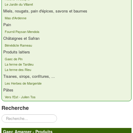
Le Jardin du Villaret
Contacts
Miels, nougats, pain d'épices, savons et baumes
Mas d'Ardenne
Pain
Fournil Paysan Mendois
Châtaignes et Safran
Bénédicte Rameau
Produits laitiers
Gaec de Pin
La ferme de Tardieu
La ferme des Rieu
Tisanes, sirops, confitures, ...
Les Herbes de Margeride
Pâtes
Vers l'Est - Julien Tos
Recherche
Rechercher
Gaec Amarger - Produits