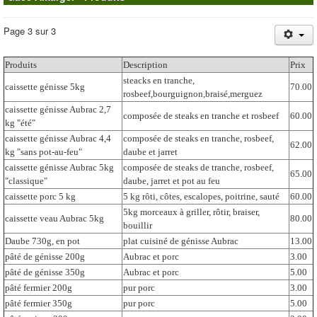
Page 3 sur 3
Produits
Description
Prix
steacks en tranche,
caissette génisse 5kg
70.00
rosbeef,bourguignon,braisé,merguez
caissette génisse Aubrac 2,7
composée de steaks en tranche et rosbeef
60.00
kg "été"
caissette génisse Aubrac 4,4
composée de steaks en tranche, rosbeef,
62.00
kg "sans pot-au-feu"
daube et jarret
caissette génisse Aubrac 5kg
composée de steaks de tranche, rosbeef,
65.00
"classique"
daube, jarret et pot au feu
caissette porc 5 kg
5 kg rôti, côtes, escalopes, poitrine, sauté
60.00
5kg morceaux à griller, rôtir, braiser,
caissette veau Aubrac 5kg
80.00
bouillir
Daube 730g, en pot
plat cuisiné de génisse Aubrac
13.00
pâté de génisse 200g
Aubrac et porc
3.00
pâté de génisse 350g
Aubrac et porc
5.00
pâté fermier 200g
pur porc
3.00
pâté fermier 350g
pur porc
5.00