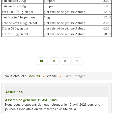
pâté maison 200g
pur porc
3.00
pâté maison 350g
pur porc
5.00
Pot au feu 780g, en pot
plat cuisiné de génisse Aubrac
12.00
Saucisse fraîche pur porc
1 kg
12.00
Tête de veau 420g, en pot
plat cuisiné de génisse Aubrac
8.00
Tripes 380g, en pot
plat cuisiné de génisse Aubrac
6.00
Tripes 730g, en pot
plat cuisiné de génisse Aubrac
10.00
Vous êtes ici :
Accueil
Viande
Gaec Amarger
Actualités
Assemblée générale 12 Avril 2026
Nous vous proposons de nous retrouver le 12 avril 2026 pour une
journée associative en deux temps : -visite de la...