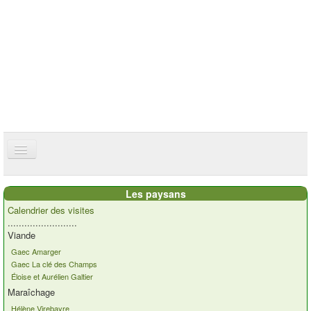
ce site utilise des cookies
ok
Accueil
Les paysans
Présentation
Calendrier des visites
.........................
Actualités
Viande
Gaec Amarger
Nos paysans
Gaec La clé des Champs
Éloise et Aurélien Galtier
Commandes
Maraîchage
Recettes et ...
Hélène Virebayre