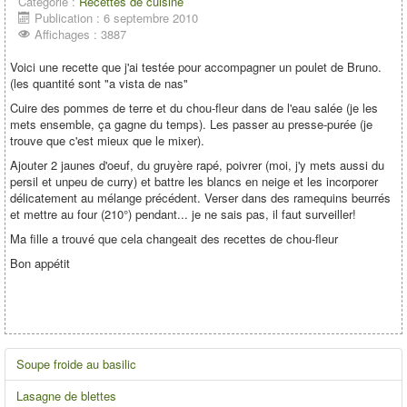
Catégorie :
Recettes de cuisine
Publication : 6 septembre 2010
Affichages : 3887
Voici une recette que j'ai testée pour accompagner un poulet de Bruno.
(les quantité sont "a vista de nas"
Cuire des pommes de terre et du chou-fleur dans de l'eau salée (je les
mets ensemble, ça gagne du temps). Les passer au presse-purée (je
trouve que c'est mieux que le mixer).
Ajouter 2 jaunes d'oeuf, du gruyère rapé, poivrer (moi, j'y mets aussi du
persil et unpeu de curry) et battre les blancs en neige et les incorporer
délicatement au mélange précédent. Verser dans des ramequins beurrés
et mettre au four (210°) pendant... je ne sais pas, il faut surveiller!
Ma fille a trouvé que cela changeait des recettes de chou-fleur
Bon appétit
Soupe froide au basilic
Lasagne de blettes