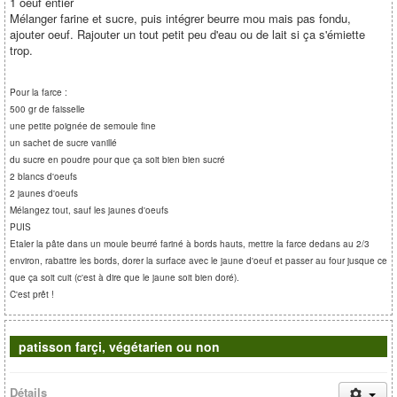
1 oeuf entier
Mélanger farine et sucre, puis intégrer beurre mou mais pas fondu,
ajouter oeuf. Rajouter un tout petit peu d'eau ou de lait si ça s'émiette
trop.
Pour la farce :
500 gr de faisselle
une petite poignée de semoule fine
un sachet de sucre vanillé
du sucre en poudre pour que ça soit bien bien sucré
2 blancs d'oeufs
2 jaunes d'oeufs
Mélangez tout, sauf les jaunes d'oeufs
PUIS
Etaler la pâte dans un moule beurré fariné à bords hauts, mettre la farce dedans au 2/3
environ, rabattre les bords, dorer la surface avec le jaune d'oeuf et passer au four jusque ce
que ça soit cuit (c'est à dire que le jaune soit bien doré).
C'est prêt !
patisson farçi, végétarien ou non
Détails