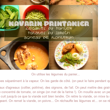
On utilise les légumes du panier...
es séparément à la vapeur. On les garde de côté. (on peut le faire pendant que
aux d'agneaux (collier, poitrine), des oignons, de l'ail. On peut mettre des gra
 concentré de tomate, on singe (on met de la farine !). On mouille avec un peu
 cuit jusqu'à ce que la viande soit bien tendre. On retire la viande, on mixe 
geant. On remet la viande, on poivre... On réchauffe les légumes et... on se ré