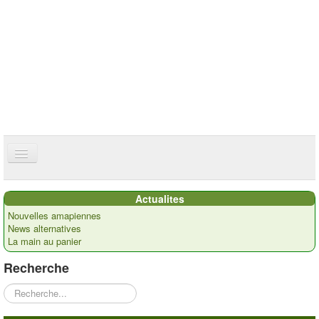
ce site utilise des cookies
ok
Accueil
Actualites
Présentation
Nouvelles amapiennes
News alternatives
Actualités
La main au panier
Nos paysans
Recherche
Commandes
Rechercher
Recettes et ...