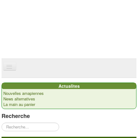
ce site utilise des cookies
ok
Accueil
Actualites
Présentation
Nouvelles amapiennes
News alternatives
Actualités
La main au panier
Nos paysans
Recherche
Commandes
Rechercher
Recettes et ...