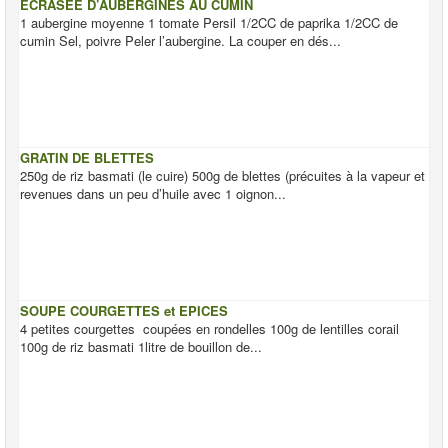
ECRASEE D’AUBERGINES AU CUMIN
1 aubergine moyenne 1 tomate Persil 1/2CC de paprika 1/2CC de
cumin Sel, poivre Peler l’aubergine. La couper en dés...
GRATIN DE BLETTES
250g de riz basmati (le cuire) 500g de blettes (précuites à la vapeur et
revenues dans un peu d’huile avec 1 oignon...
SOUPE COURGETTES et EPICES
4 petites courgettes coupées en rondelles 100g de lentilles corail
100g de riz basmati 1litre de bouillon de...