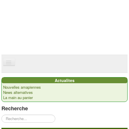
ce site utilise des cookies
ok
Accueil
Actualites
Présentation
Nouvelles amapiennes
News alternatives
Actualités
La main au panier
Nos paysans
Recherche
Commandes
Rechercher
Recettes et ...