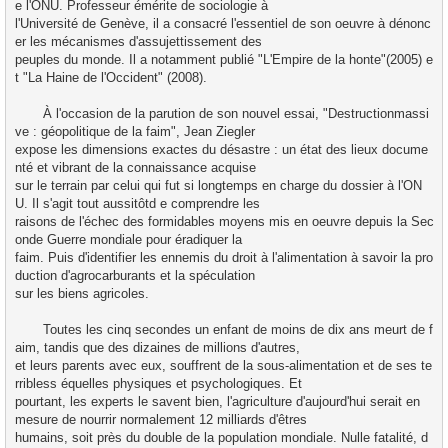
e l'ONU. Professeur émérite de sociologie à 
l'Université de Genève, il a consacré l'essentiel de son oeuvre à dénonc
er les mécanismes d'assujettissement des 
peuples du monde. Il a notamment publié "L'Empire de la honte"(2005) e
t "La Haine de l'Occident" (2008).
       À l'occasion de la parution de son nouvel essai, "Destructionmassi
ve : géopolitique de la faim", Jean Ziegler 
expose les dimensions exactes du désastre : un état des lieux docume
nté et vibrant de la connaissance acquise 
sur le terrain par celui qui fut si longtemps en charge du dossier à l'ON
U. Il s'agit tout aussitôtd e comprendre les
raisons de l'échec des formidables moyens mis en oeuvre depuis la Sec
onde Guerre mondiale pour éradiquer la 
faim. Puis d'identifier les ennemis du droit à l'alimentation à savoir la pro
duction d'agrocarburants et la spéculation
sur les biens agricoles.
       Toutes les cinq secondes un enfant de moins de dix ans meurt de f
aim, tandis que des dizaines de millions d'autres, 
et leurs parents avec eux, souffrent de la sous-alimentation et de ses te
rribless équelles physiques et psychologiques. Et 
pourtant, les experts le savent bien, l'agriculture d'aujourd'hui serait en 
mesure de nourrir normalement 12 milliards d'êtres 
humains, soit près du double de la population mondiale. Nulle fatalité, d