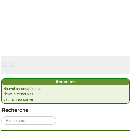
ce site utilise des cookies
ok
Accueil
Actualites
Présentation
Nouvelles amapiennes
News alternatives
Actualités
La main au panier
Nos paysans
Recherche
Commandes
Rechercher
Recettes et ...