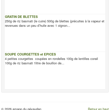
GRATIN DE BLETTES
250g de riz basmati (le cuire) 500g de blettes (précuites à la vapeur et
revenues dans un peu d’huile avec 1 oignon...
SOUPE COURGETTES et EPICES
4 petites courgettes coupées en rondelles 100g de lentilles corail
100g de riz basmati 1litre de bouillon de...
© 2026 amapp du gévaudan
Retour en haut