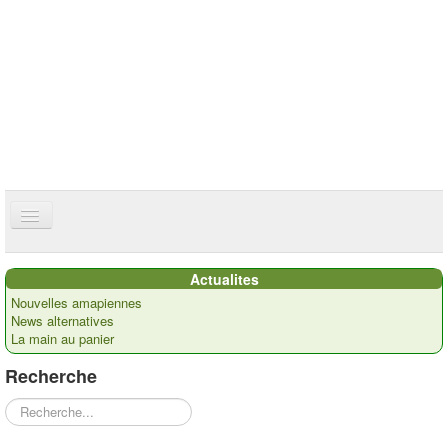
ce site utilise des cookies
ok
Accueil
Actualites
Présentation
Nouvelles amapiennes
News alternatives
Actualités
La main au panier
Nos paysans
Recherche
Commandes
Rechercher
Recettes et ...