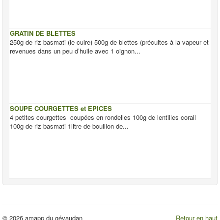
GRATIN DE BLETTES
250g de riz basmati (le cuire) 500g de blettes (précuites à la vapeur et
revenues dans un peu d’huile avec 1 oignon...
SOUPE COURGETTES et EPICES
4 petites courgettes coupées en rondelles 100g de lentilles corail
100g de riz basmati 1litre de bouillon de...
© 2026 amapp du gévaudan
Retour en haut