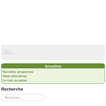
ce site utilise des cookies
ok
Accueil
Actualites
Présentation
Nouvelles amapiennes
News alternatives
Actualités
La main au panier
Nos paysans
Recherche
Commandes
Rechercher
Recettes et ...