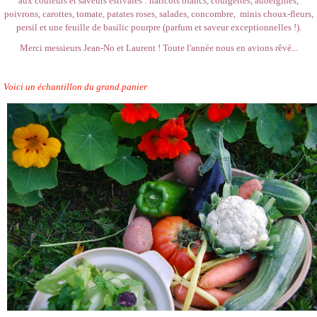
aux couleurs et saveurs estivales : haricots blancs, courgettes, aubergines,
poivrons, carottes, tomate, patates roses, salades, concombre, minis choux-fleurs,
persil et une feuille de basilic pourpre (parfum et saveur exceptionnelles !).
Merci messieurs Jean-No et Laurent ! Toute l'année nous en avions rêvé...
Voici un échantillon du grand panier