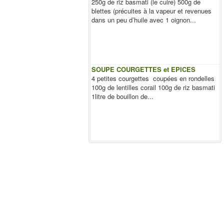
250g de riz basmati (le cuire) 500g de
blettes (précuites à la vapeur et revenues
dans un peu d’huile avec 1 oignon...
SOUPE COURGETTES et EPICES
4 petites courgettes coupées en rondelles
100g de lentilles corail 100g de riz basmati
1litre de bouillon de...