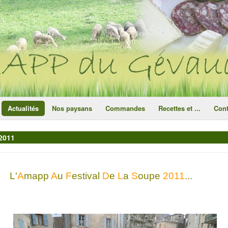
ce site utilise des cookies
ok
Actualités
Nos paysans
Commandes
Recettes et ...
Cont
 2011
L'
A
mapp
A
u
F
estival
D
e
L
a
S
oupe
2011
...