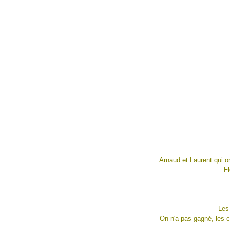
Arnaud et Laurent qui ont
Fl
Les 
On n'a pas gagné, les ca