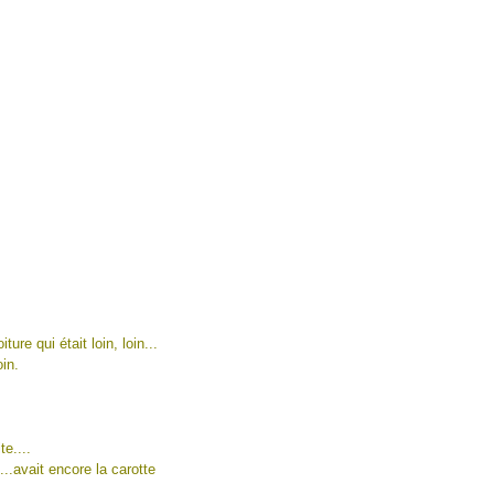
ure qui était loin, loin...
in.
e....
...avait encore la carotte