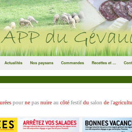
ce site utilise des cookies
ok
Actualités
Nos paysans
Commandes
Recettes et ...
Cont
urées
pour
ne
pas
nuire
au
côté
festif
du
salon
de
l'
agricult