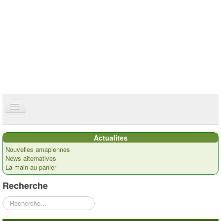
ce site utilise des cookies
ok
Accueil
Actualites
Présentation
Nouvelles amapiennes
News alternatives
Actualités
La main au panier
Nos paysans
Recherche
Commandes
Rechercher
Recettes et ...