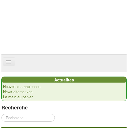
ce site utilise des cookies
ok
Accueil
Actualites
Présentation
Nouvelles amapiennes
News alternatives
Actualités
La main au panier
Nos paysans
Recherche
Commandes
Rechercher
Recettes et ...