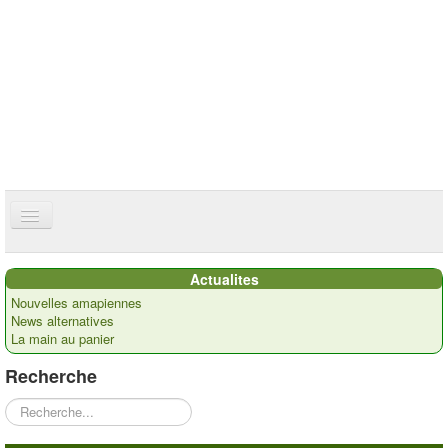
ce site utilise des cookies
ok
Accueil
Actualites
Présentation
Nouvelles amapiennes
News alternatives
Actualités
La main au panier
Nos paysans
Recherche
Commandes
Rechercher
Recettes et ...