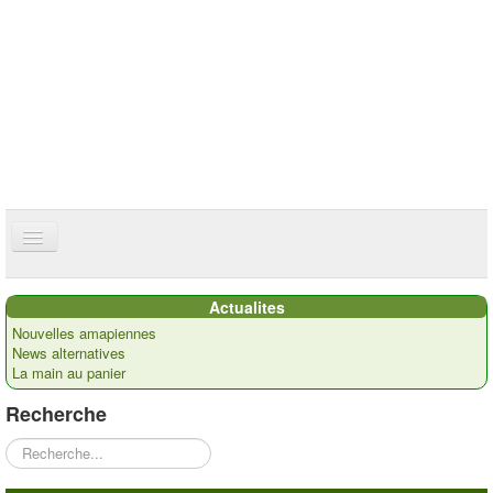
ce site utilise des cookies
ok
Accueil
Actualites
Présentation
Nouvelles amapiennes
News alternatives
Actualités
La main au panier
Nos paysans
Recherche
Commandes
Rechercher
Recettes et ...